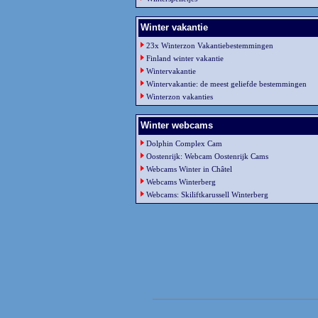
Winter vakantie
23x Winterzon Vakantiebestemmingen
Finland winter vakantie
Wintervakantie
Wintervakantie: de meest geliefde bestemmingen
Winterzon vakanties
Winter webcams
Dolphin Complex Cam
Oostenrijk: Webcam Oostenrijk Cams
Webcams Winter in Châtel
Webcams Winterberg
Webcams: Skiliftkarussell Winterberg