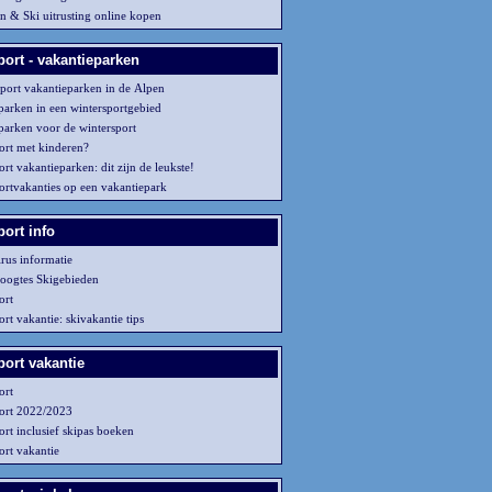
en & Ski uitrusting online kopen
port - vakantieparken
sport vakantieparken in de Alpen
parken in een wintersportgebied
parken voor de wintersport
ort met kinderen?
rt vakantieparken: dit zijn de leukste!
ortvakanties op een vakantiepark
ort info
rus informatie
oogtes Skigebieden
ort
rt vakantie: skivakantie tips
port vakantie
ort
ort 2022/2023
ort inclusief skipas boeken
ort vakantie