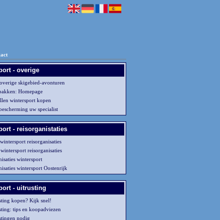
act
ort - overige
 overige skigebied-avonturen
ipakken: Homepage
llen wintersport kopen
bescherming uw specialist
ort - reisorganistaties
wintersport reisorganisaties
wintersport reisorganisaties
isaties wintersport
isaties wintersport Oostenrijk
ort - uitrusting
sting kopen? Kijk snel!
sting: tips en koopadviezen
ustingen nodig