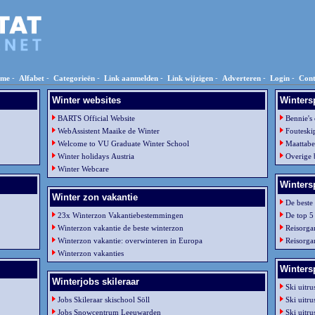
me
-
Alfabet
-
Categorieën
-
Link aanmelden
-
Link wijzigen
-
Adverteren
-
Login
-
Cont
Winter websites
Wintersp
BARTS Official Website
Bennie's
WebAssistent Maaike de Winter
Foutesk
Welcome to VU Graduate Winter School
Maattabe
Winter holidays Austria
Overige 
Winter Webcare
Wintersp
Winter zon vakantie
De beste 
23x Winterzon Vakantiebestemmingen
De top 5 
Winterzon vakantie de beste winterzon
Reisorgan
Winterzon vakantie: overwinteren in Europa
Reisorgan
Winterzon vakanties
Wintersp
Winterjobs skileraar
Ski uitru
Jobs Skileraar skischool Söll
Ski uitru
Jobs Snowcentrum Leeuwarden
Ski uitr