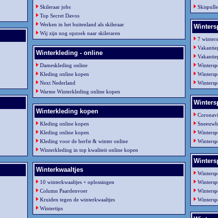
Skileraar jobs
Skispull
Top Secret Davos
Werken in het buitenland als skileraar
Winters
Wij zijn nog opzoek naar skileraren
7 winter
Vakantie
Winterkleding - online
Vakantie
Dameskleding online
Wintersp
Kleding online kopen
Winterspo
Next Nederland
Wintersp
Warme Winterkleding online kopen
Wintersp
Winterkleding kopen
Coronavi
Kleding online kopen
Sneeuwh
Kleding online kopen
Wintersp
Kleding voor de herfst & winter online
Winterspo
Winterkleding in top kwaliteit online kopen
Winters
Winterkwaaltjes
Wintersp
10 winterkwaaltjes + oplossingen
Wintersp
Column Paardenvoer
Wintersp
Kruiden tegen de winterkwaaltjes
Wintersp
Wintertips