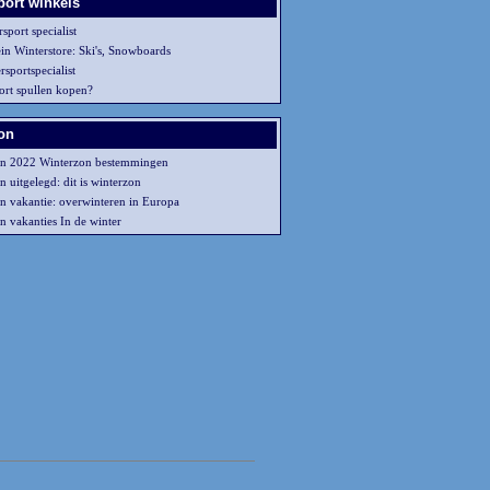
port winkels
sport specialist
ein Winterstore: Ski's, Snowboards
sportspecialist
ort spullen kopen?
on
on 2022 Winterzon bestemmingen
 uitgelegd: dit is winterzon
n vakantie: overwinteren in Europa
n vakanties In de winter