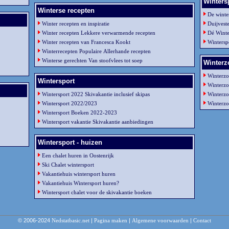
Winters
Winterse recepten
De winter
Winter recepten en inspiratie
Duijvest
Winter recepten Lekkere verwarmende recepten
Dé Winter
Winter recepten van Francesca Kookt
Wintersp
Winterrecepten Populaire Allerhande recepten
Winterse gerechten Van stoofvlees tot soep
Winterz
Winterz
Wintersport
Winterzon
Wintersport 2022 Skivakantie inclusief skipas
Winterzo
Wintersport 2022/2023
Winterzo
Wintersport Boeken 2022-2023
Wintersport vakantie Skivakantie aanbiedingen
Wintersport - huizen
Een chalet huren in Oostenrijk
Ski Chalet wintersport
Vakantiehuis wintersport huren
Vakantiehuis Wintersport huren?
Wintersport chalet voor de skivakantie boeken
© 2006-2024
Nedstatbasic.net
|
Pagina maken
|
Algemene voorwaarden
|
Contact